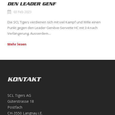
DEN LEADER GENF
03 Feb 2023
Die SCL Tigers verdienen sich mit viel Kampf und Wille einen
Punkt gegen den Leader Genève-Servette HC mit 3:4 nach
Verlängerung. Ausserdem...
Mehr lesen
KONTAKT
SCL Tigers AG
Güterstrasse 18
Postfach
CH-3550 Langnau i.E.