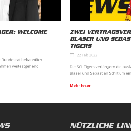
AGER: WELCOME
ZWEI VERTRAGSVER
BLASER UND SEBAST
TIGERS
22 Feb 2022
r Bundesrat bekanntlich
nahmen weitestgehend
Die SCL Tigers verlängern die aus
Blaser und Sebastian Schilt um ein 
Mehr lesen
WS
NÜTZLICHE LIN