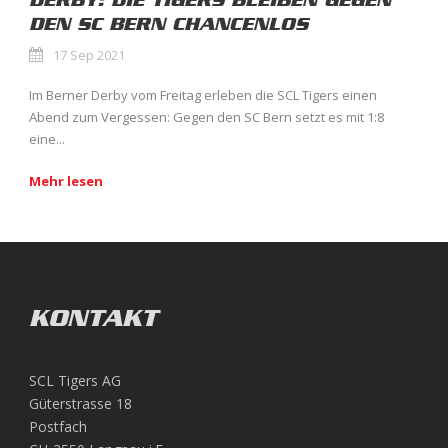
DERBY: DIE TIGERS BLEIBEN GEGEN
DEN SC BERN CHANCENLOS
17 Sep 2021
Im Berner Derby vom Freitag erleben die SCL Tigers einen
Abend zum Vergessen: Gegen den SC Bern setzt es mit 1:8
eine...
Mehr lesen
KONTAKT
SCL Tigers AG
Güterstrasse 18
Postfach