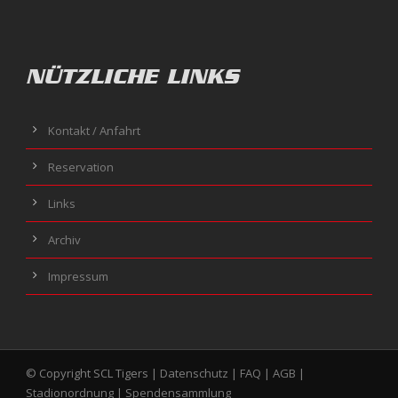
NÜTZLICHE LINKS
Kontakt / Anfahrt
Reservation
Links
Archiv
Impressum
© Copyright SCL Tigers |
Datenschutz
|
FAQ
|
AGB
|
Stadionordnung
|
Spendensammlung