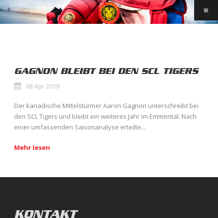
GAGNON BLEIBT BEI DEN SCL TIGERS
08 Apr 2019
Der kanadische Mittelstürmer Aaron Gagnon unterschreibt bei
den SCL Tigers und bleibt ein weiteres Jahr im Emmental. Nach
einer umfassenden Saisonanalyse erteilte...
Mehr lesen
KONTAKT