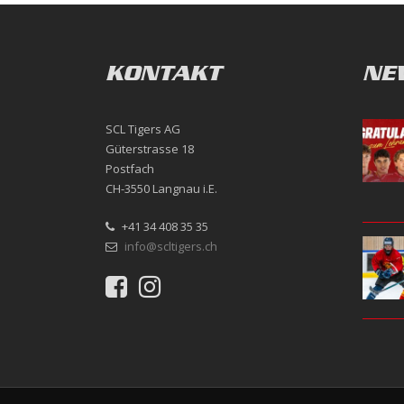
KONTAKT
NE
SCL Tigers AG
Güterstrasse 18
Postfach
CH-3550 Langnau i.E.
+41 34 408 35 35
info@scltigers.ch