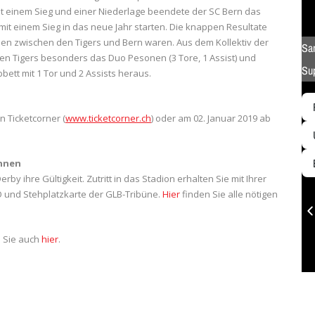
it einem Sieg und einer Niederlage beendete der SC Bern das
t einem Sieg in das neue Jahr starten. Die knappen Resultate
ien zwischen den Tigers und Bern waren. Aus dem Kollektiv der
en Tigers besonders das Duo Pesonen (3 Tore, 1 Assist) und
bett mit 1 Tor und 2 Assists heraus.
n Ticketcorner (
www.ticketcorner.ch
) oder am 02. Januar 2019 ab
innen
by ihre Gültigkeit. Zutritt in das Stadion erhalten Sie mit Ihrer
O und Stehplatzkarte der GLB-Tribüne.
Hier
finden Sie alle nötigen
n Sie auch
hier
.