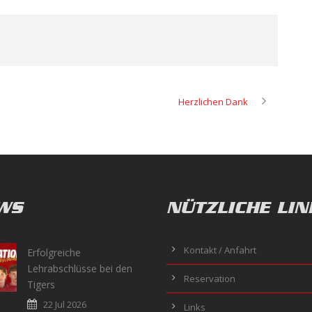
Herzlichen Dank
WS
NÜTZLICHE LIN
Kontakt / Anfahrt
Erfolgreiche
Lehrabschlüsse bei den
Reservation
Tigers
22 Jul 2026
Links