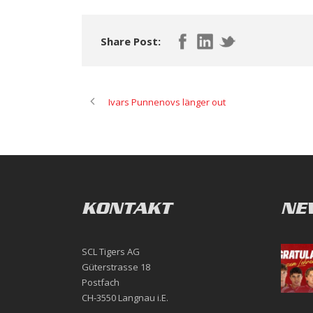
Share Post:
Ivars Punnenovs länger out
KONTAKT
NE
SCL Tigers AG
Güterstrasse 18
Postfach
CH-3550 Langnau i.E.