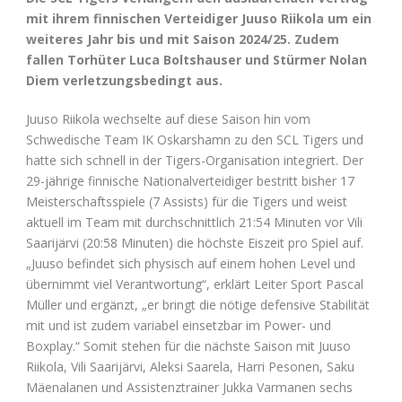
mit ihrem finnischen Verteidiger Juuso Riikola um ein
weiteres Jahr bis und mit Saison 2024/25. Zudem
fallen Torhüter Luca Boltshauser und Stürmer Nolan
Diem verletzungsbedingt aus.
Juuso Riikola wechselte auf diese Saison hin vom
Schwedische Team IK Oskarshamn zu den SCL Tigers und
hatte sich schnell in der Tigers-Organisation integriert. Der
29-jährige finnische Nationalverteidiger bestritt bisher 17
Meisterschaftsspiele (7 Assists) für die Tigers und weist
aktuell im Team mit durchschnittlich 21:54 Minuten vor Vili
Saarijärvi (20:58 Minuten) die höchste Eiszeit pro Spiel auf.
„Juuso befindet sich physisch auf einem hohen Level und
übernimmt viel Verantwortung“, erklärt Leiter Sport Pascal
Müller und ergänzt, „er bringt die nötige defensive Stabilität
mit und ist zudem variabel einsetzbar im Power- und
Boxplay.“ Somit stehen für die nächste Saison mit Juuso
Riikola, Vili Saarijärvi, Aleksi Saarela, Harri Pesonen, Saku
Mäenalanen und Assistenztrainer Jukka Varmanen sechs