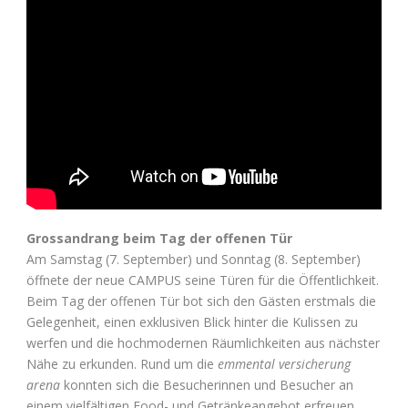
Grossandrang beim Tag der offenen Tür
Am Samstag (7. September) und Sonntag (8. September)
öffnete der neue CAMPUS seine Türen für die Öffentlichkeit.
Beim Tag der offenen Tür bot sich den Gästen erstmals die
Gelegenheit, einen exklusiven Blick hinter die Kulissen zu
werfen und die hochmodernen Räumlichkeiten aus nächster
Nähe zu erkunden. Rund um die
emmental versicherung
arena
konnten sich die Besucherinnen und Besucher an
einem vielfältigen Food- und Getränkeangebot erfreuen