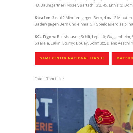
43. Baumgartner (Moser, Bärtschi) 3:2, 45. Ennis (DiDomen
Strafen
: 3 mal 2 Minuten gegen Bern, 4 mal 2 Minuten
Bader) gegen Bern und einmal 5 + Spieldauerdisziplin
SCL Tigers
: Boltshauser; Schilt, Lepistö; Guggenheim, 
Saarela, Eakin, Sturny; Douay, Schmutz, Diem; Aesch
GAME CENTER NATIONAL LEAGUE
MATCHBE
Fotos: Tom Hiller