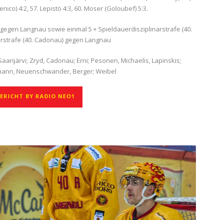
ico) 4:2, 57. Lepistö 4:3, 60. Moser (Goloubef) 5:3.
 gegen Langnau sowie einmal 5 + Spieldauerdisziplinarstrafe (40.
arstrafe (40. Cadonau) gegen Langnau
Saarijärvi; Zryd, Cadonau; Erni; Pesonen, Michaelis, Lapinskis;
limann, Neuenschwander, Berger; Weibel
RICHT BY RADIO NEO1