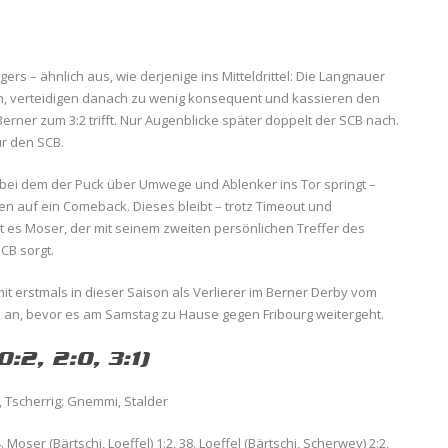
igers – ähnlich aus, wie derjenige ins Mitteldrittel: Die Langnauer
ein, verteidigen danach zu wenig konsequent und kassieren den
Berner zum 3:2 trifft. Nur Augenblicke später doppelt der SCB nach.
für den SCB.
r, bei dem der Puck über Umwege und Ablenker ins Tor springt –
en auf ein Comeback. Dieses bleibt – trotz Timeout und
 es Moser, der mit seinem zweiten persönlichen Treffer des
CB sorgt.
t erstmals in dieser Saison als Verlierer im Berner Derby vom
se an, bevor es am Samstag zu Hause gegen Fribourg weitergeht.
0:2, 2:0, 3:1)
, Tscherrig; Gnemmi, Stalder
4. Moser (Bärtschi, Loeffel) 1:2, 38. Loeffel (Bärtschi, Scherwey) 2:2,