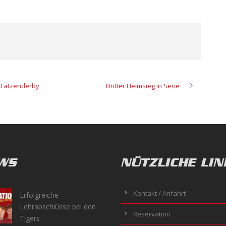
m Tatzenderby
Dritter Heimsieg in Serie
WS
NÜTZLICHE LIN
Kontakt / Anfahrt
Erfolgreiche
Lehrabschlüsse bei den
Reservation
Tigers