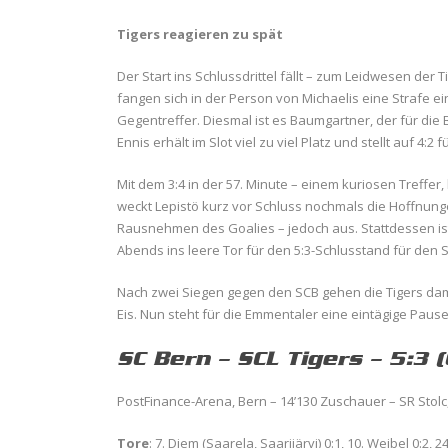
Tigers reagieren zu spät
Der Start ins Schlussdrittel fällt – zum Leidwesen der T
fangen sich in der Person von Michaelis eine Strafe 
Gegentreffer. Diesmal ist es Baumgartner, der für die 
Ennis erhält im Slot viel zu viel Platz und stellt auf 4:2 
Mit dem 3:4 in der 57. Minute – einem kuriosen Treffe
weckt Lepistö kurz vor Schluss nochmals die Hoffnung
Rausnehmen des Goalies – jedoch aus. Stattdessen ist
Abends ins leere Tor für den 5:3-Schlusstand für den S
Nach zwei Siegen gegen den SCB gehen die Tigers dami
Eis. Nun steht für die Emmentaler eine eintägige Pau
SC Bern – SCL Tigers – 5:3 (
PostFinance-Arena, Bern – 14’130 Zuschauer – SR Stolc
Tore
: 7. Diem (Saarela, Saarijärvi) 0:1, 10. Weibel 0:2, 2