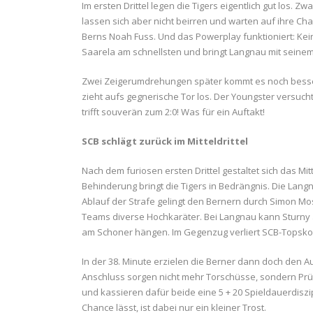
Im ersten Drittel legen die Tigers eigentlich gut los.
lassen sich aber nicht beirren und warten auf ihre Chan
Berns Noah Fuss. Und das Powerplay funktioniert: Kei
Saarela am schnellsten und bringt Langnau mit seinem 
Zwei Zeigerumdrehungen später kommt es noch besser:
zieht aufs gegnerische Tor los. Der Youngster versucht
trifft souverän zum 2:0! Was für ein Auftakt!
SCB schlägt zurück im Mitteldrittel
Nach dem furiosen ersten Drittel gestaltet sich das Mit
Behinderung bringt die Tigers in Bedrängnis. Die Langn
Ablauf der Strafe gelingt den Bernern durch Simon Mo
Teams diverse Hochkaräter. Bei Langnau kann Sturny al
am Schoner hängen. Im Gegenzug verliert SCB-Topskor
In der 38. Minute erzielen die Berner dann doch den Au
Anschluss sorgen nicht mehr Torschüsse, sondern Prüg
und kassieren dafür beide eine 5 + 20 Spieldauerdisz
Chance lässt, ist dabei nur ein kleiner Trost.