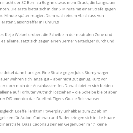
 Zwar macht der SC Bern zu Beginn etwas mehr Druck, die Langnauer
cen. Die erste bietet sich in der 6. Minute mit einer Strafe gegen
ne Minute später reagiert Diem nach einem Abschluss von
ersten Saisontreffer in Führung!
 Keijo Weibel erobert die Scheibe in der neutralen Zone und
 es alleine, setzt sich gegen einen Berner Verteidiger durch und
teldrittel dann harziger. Eine Strafe gegen Jules Sturny wegen
auer wehren sich lange gut – aber nicht gut genug. Kurz vor
ser doch noch der Anschlusstreffer. Danach bieten sich beiden
leine auf Torhüter Wüthrich losziehen – die Scheibe bleibt aber
er DiDomenico das Duell mit Tigers-Goalie Boltshauser.
sgleich: Loeffel lenkt im Powerplay unhaltbar zum 2:2 ab. Im
eleien für Action: Cadonau und Bader kriegen sich in die Haare
iplinarstrafe. Dass Cadonau seinem Gegenüber im 1:1 keine