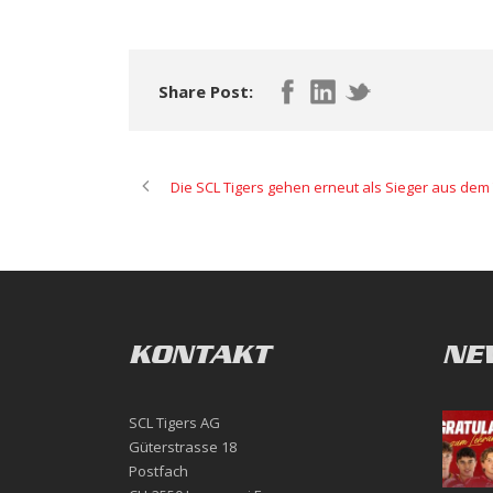
Share Post:
Die SCL Tigers gehen erneut als Sieger aus de
KONTAKT
NE
SCL Tigers AG
Güterstrasse 18
Postfach