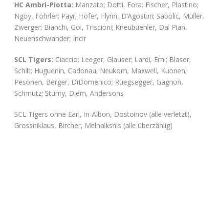
HC Ambri-Piotta:
Manzato; Dotti, Fora; Fischer, Plastino;
Ngoy, Fohrler; Payr; Hofer, Flynn, D’Agostini; Sabolic, Müller,
Zwerger; Bianchi, Goi, Triscioni; Kneubuehler, Dal Pian,
Neuenschwander; Incir
SCL Tigers:
Ciaccio; Leeger, Glauser; Lardi, Erni; Blaser,
Schilt; Huguenin, Cadonau; Neukom, Maxwell, Kuonen;
Pesonen, Berger, DiDomenico; Rüegsegger, Gagnon,
Schmutz; Sturny, Diem, Andersons
SCL Tigers ohne Earl, In-Albon, Dostoinov (alle verletzt),
Grossniklaus, Bircher, Melnalksnis (alle überzählig)