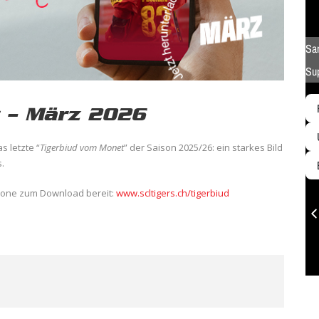
 – März 2026
s letzte “
Tigerbiud vom Monet
” der Saison 2025/26: ein starkes Bild
.
nzone zum Download bereit:
www.scltigers.ch/tigerbiud