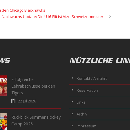
bei den Chicago Blackhawks
Nachwuchs Update: Die U16-Elit ist Vize-Schweizermeister
WS
NÜTZLICHE LIN
Kontakt / Anfahrt
Erfolgreiche
Lehrabschlüsse bei den
Reservation
Tigers
22 Jul 2026
Links
Archiv
Rückblick Summer Hockey
Camp 2026
Impressum