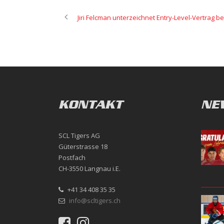
Jiri Felcman unterzeichnet Entry-Level-Vertrag 
KONTAKT
NE
SCL Tigers AG
Güterstrasse 18
Postfach
CH-3550 Langnau i.E.
+41 34 408 35 35
info@scltigers.ch