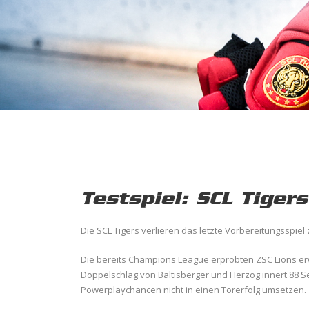
Testspiel: SCL Tigers
Die SCL Tigers verlieren das letzte Vorbereitungsspiel
Die bereits Champions League erprobten ZSC Lions erw
Doppelschlag von Baltisberger und Herzog innert 88 Se
Powerplaychancen nicht in einen Torerfolg umsetzen.