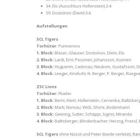
34. Elo (Ausschluss Hollenstein) 2:4
59. Dostoinov (Diem) 3:4
Aufstellungen
SCL Tigers
Torhüter:
Punnenovs
1. Block:
Blaser, Glauser; Dostoinov, Diem, Elo
2. Block:
Lardi, Erni; Pesonen, Johansson, Kuonen
3. Block:
Huguenin, Cadonau; Neukom, Gustafsson, D
4. Block:
Leeger, Kindschi; N. Berger, P. Berger, Rüegs
ZSC Lions
Torhüter:
Flüeler
1. Block:
Berni, Klein; Hollenstein, Cervenka, Baltisber
2. Block:
Marti, Noreau; Wick, Shore, Bodenmann
3. Block:
Geering, Sutter; Schäppi, Sigrist, Miranda
4. Block:
Baltisberger, Blindenbacher; Herzog, Prassl,
SCL Tigers
ohne Nüssli und Peter (beide verletzt), Ra