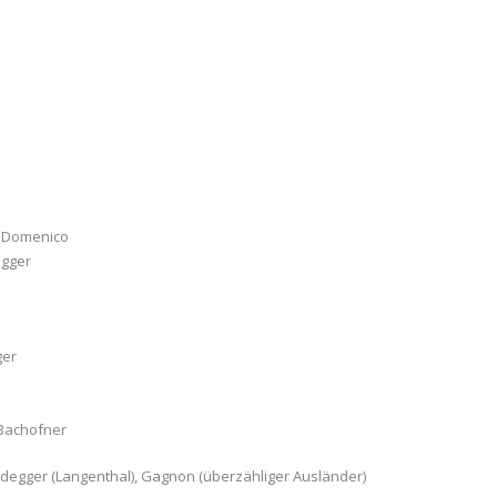
iDomenico
egger
ger
 Bachofner
ndegger (Langenthal), Gagnon (überzähliger Ausländer)