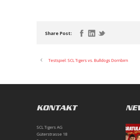
Share Post:
Testspiel: SCL Tigers vs. Bulldogs Dornbirn
KONTAKT
NE
SCL Tigers AG
Güterstrasse 18