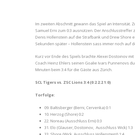
Im zweiten Abschnitt gewann das Spiel an Intensität.
Samuel Erni zum 0:3 ausnützen. Der Anschlusstreffer 
Denis Hollenstein auf die Strafbank und Drew Shore er
Sekunden später – Hollenstein sass immer noch auf de
Kurz vor Ende des Spiels brachte Alexei Dostoinov mit d
Coach Heinz Ehlers seinen Goalie Ivars Punnenovs dur
Minuten beim 3:4 für die Gäste aus Zürich.
SCL Tigers vs. ZSC Lions 3:4 (0:2 2:2 1:0)
Torfolge:
09. Baltisberger (Berni, Cervenka) 0:1
10. Herzog (Shore) 0:2
22. Noreau (Ausschluss Erni) 0:3
31. Elo (Glauser, Dostoinov, Ausschluss Wick) 1:3
33. Shore (Wick, Ausschluss Hollenstein!) 1:4