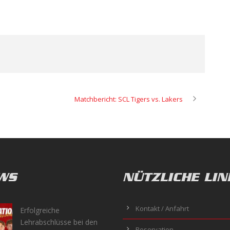
Matchbericht: SCL Tigers vs. Lakers
WS
NÜTZLICHE LIN
Kontakt / Anfahrt
Erfolgreiche
Lehrabschlüsse bei den
Reservation