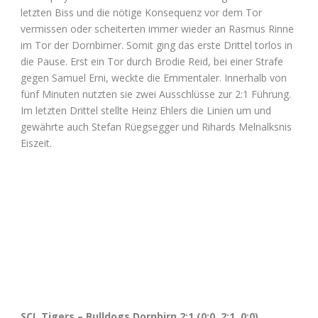
letzten Biss und die nötige Konsequenz vor dem Tor
vermissen oder scheiterten immer wieder an Rasmus Rinne
im Tor der Dornbirner. Somit ging das erste Drittel torlos in
die Pause. Erst ein Tor durch Brodie Reid, bei einer Strafe
gegen Samuel Erni, weckte die Emmentaler. Innerhalb von
fünf Minuten nutzten sie zwei Ausschlüsse zur 2:1 Führung.
Im letzten Drittel stellte Heinz Ehlers die Linien um und
gewährte auch Stefan Rüegsegger und Rihards Melnalksnis
Eiszeit.
SCL Tigers – Bulldogs Dornbirn 2:1 (0:0, 2:1, 0:0)