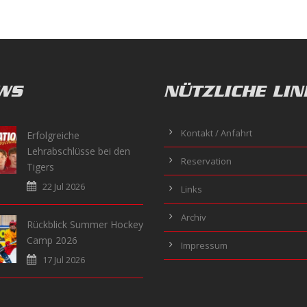
WS
NÜTZLICHE LIN
Kontakt / Anfahrt
Erfolgreiche
Lehrabschlüsse bei den
Reservation
Tigers
22 Jul 2026
Links
Archiv
Rückblick Summer Hockey
Camp 2026
Impressum
17 Jul 2026