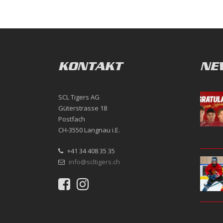
KONTAKT
NE
SCL Tigers AG
Güterstrasse 18
Postfach
CH-3550 Langnau i.E.
+41 34 408 35 35
info@scltigers.ch