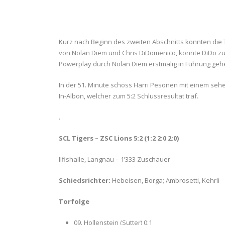
Kurz nach Beginn des zweiten Abschnitts konnten die 
von Nolan Diem und Chris DiDomenico, konnte DiDo zum
Powerplay durch Nolan Diem erstmalig in Führung geh
In der 51. Minute schoss Harri Pesonen mit einem seh
In-Albon, welcher zum 5:2 Schlussresultat traf.
.
SCL Tigers – ZSC Lions 5:2 (1:2 2:0 2:0)
Ilfishalle, Langnau – 1’333 Zuschauer
Schiedsrichter:
Hebeisen, Borga; Ambrosetti, Kehrli
Torfolge
09. Hollenstein (Sutter) 0:1