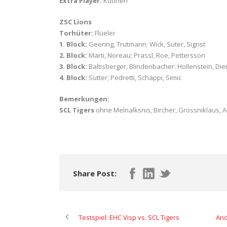
Extra Player:
Kuonen
ZSC Lions
Torhüter:
Flüeler
1. Block:
Geering, Trutmann; Wick, Suter, Sigrist
2. Block:
Marti, Noreau; Prassl, Roe, Pettersson
3. Block:
Baltisberger, Blindenbacher: Hollenstein, D
4. Block:
Sutter; Pedretti, Schäppi, Simic
Bemerkungen:
SCL Tigers
ohne Melnalksnis, Bircher, Grossniklaus, 
Share Post:
Testspiel: EHC Visp vs. SCL Tigers
And