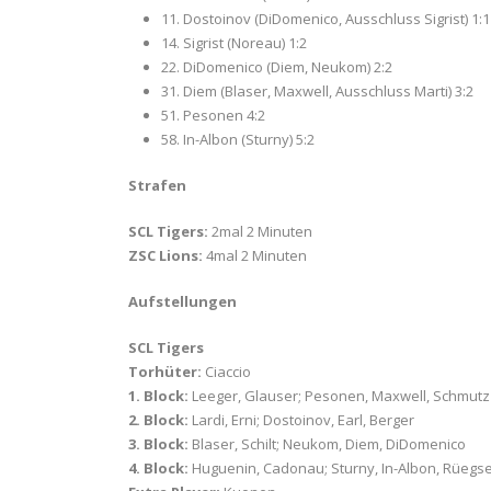
11. Dostoinov (DiDomenico, Ausschluss Sigrist) 1:1
14. Sigrist (Noreau) 1:2
22. DiDomenico (Diem, Neukom) 2:2
31. Diem (Blaser, Maxwell, Ausschluss Marti) 3:2
51. Pesonen 4:2
58. In-Albon (Sturny) 5:2
Strafen
SCL Tigers:
2mal 2 Minuten
ZSC Lions:
4mal 2 Minuten
Aufstellungen
SCL Tigers
Torhüter:
Ciaccio
1. Block:
Leeger, Glauser; Pesonen, Maxwell, Schmutz
2. Block:
Lardi, Erni; Dostoinov, Earl, Berger
3. Block:
Blaser, Schilt; Neukom, Diem, DiDomenico
4. Block:
Huguenin, Cadonau; Sturny, In-Albon, Rüegs