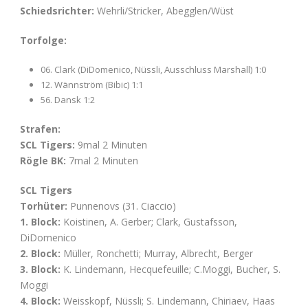
Schiedsrichter:
Wehrli/Stricker, Abegglen/Wüst
Torfolge:
06. Clark (DiDomenico, Nüssli, Ausschluss Marshall) 1:0
12. Wännström (Bibic) 1:1
56. Dansk 1:2
Strafen:
SCL Tigers:
9mal 2 Minuten
Rögle BK:
7mal 2 Minuten
SCL Tigers
Torhüter:
Punnenovs (31. Ciaccio)
1. Block:
Koistinen, A. Gerber; Clark, Gustafsson,
DiDomenico
2. Block:
Müller, Ronchetti; Murray, Albrecht, Berger
3. Block:
K. Lindemann, Hecquefeuille; C.Moggi, Bucher, S.
Moggi
4. Block:
Weisskopf, Nüssli; S. Lindemann, Chiriaev, Haas