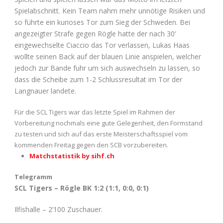
Spielabschnitt. Kein Team nahm mehr unnötige Risiken und
so führte ein kurioses Tor zum Sieg der Schweden. Bei
angezeigter Strafe gegen Rögle hatte der nach 30‘
eingewechselte Ciaccio das Tor verlassen, Lukas Haas
wollte seinen Back auf der blauen Linie anspielen, welcher
jedoch zur Bande fuhr um sich auswechseln zu lassen, so
dass die Scheibe zum 1-2 Schlussresultat im Tor der
Langnauer landete.
Für die SCL Tigers war das letzte Spiel im Rahmen der
Vorbereitung nochmals eine gute Gelegenheit, den Formstand
zu testen und sich auf das erste Meisterschaftsspiel vom
kommenden Freitag gegen den SCB vorzubereiten.
Matchstatistik by sihf.ch
Telegramm
SCL Tigers – Rögle BK 1:2 (1:1, 0:0, 0:1)
Ilfishalle – 2’100 Zuschauer.