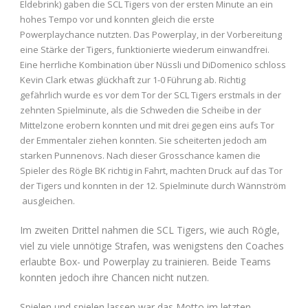
Eldebrink) gaben die SCL Tigers von der ersten Minute an ein
hohes Tempo vor und konnten gleich die erste
Powerplaychance nutzten. Das Powerplay, in der Vorbereitung
eine Stärke der Tigers, funktionierte wiederum einwandfrei.
Eine herrliche Kombination über Nüssli und DiDomenico schloss
Kevin Clark etwas glückhaft zur 1-0 Führung ab. Richtig
gefährlich wurde es vor dem Tor der SCL Tigers erstmals in der
zehnten Spielminute, als die Schweden die Scheibe in der
Mittelzone erobern konnten und mit drei gegen eins aufs Tor
der Emmentaler ziehen konnten. Sie scheiterten jedoch am
starken Punnenovs. Nach dieser Grosschance kamen die
Spieler des Rögle BK richtig in Fahrt, machten Druck auf das Tor
der Tigers und konnten in der 12. Spielminute durch Wännström
ausgleichen.
Im zweiten Drittel nahmen die SCL Tigers, wie auch Rögle,
viel zu viele unnötige Strafen, was wenigstens den Coaches
erlaubte Box- und Powerplay zu trainieren. Beide Teams
konnten jedoch ihre Chancen nicht nutzen.
Spielen und spielen lassen war das Motto im letzten