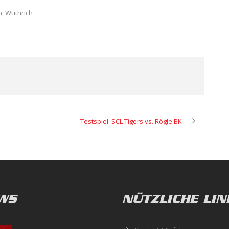
, Wüthrich
Testspiel: SCL Tigers vs. Rögle BK
WS
NÜTZLICHE LIN