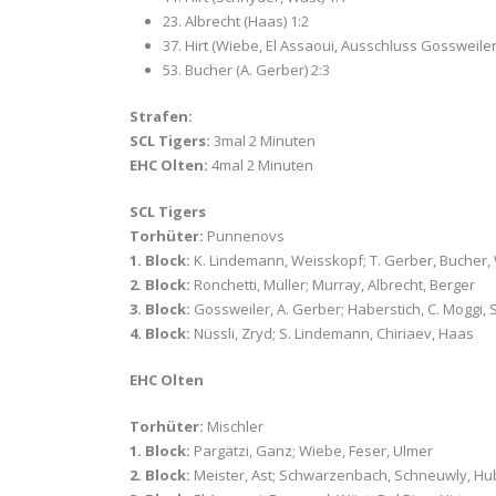
23. Albrecht (Haas) 1:2
37. Hirt (Wiebe, El Assaoui, Ausschluss Gossweiler
53. Bucher (A. Gerber) 2:3
Strafen:
SCL Tigers:
3mal 2 Minuten
EHC Olten:
4mal 2 Minuten
SCL Tigers
Torhüter:
Punnenovs
1. Block:
K. Lindemann, Weisskopf; T. Gerber, Bucher,
2. Block:
Ronchetti, Müller; Murray, Albrecht, Berger
3. Block:
Gossweiler, A. Gerber; Haberstich, C. Moggi, 
4. Block:
Nüssli, Zryd; S. Lindemann, Chiriaev, Haas
EHC Olten
Torhüter:
Mischler
1. Block:
Pargätzi, Ganz; Wiebe, Feser, Ulmer
2. Block:
Meister, Ast; Schwarzenbach, Schneuwly, Hu