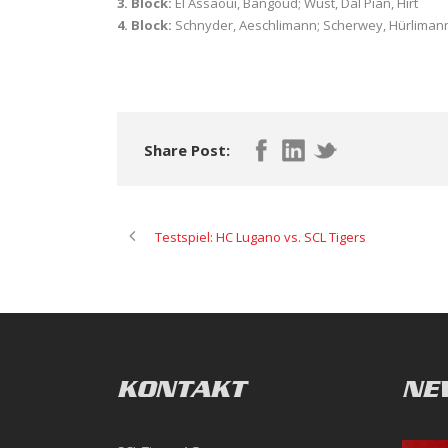
3. Block:
El Assaoui, Bangoud; Wüst, Dal Pian, Hirt
4. Block:
Schnyder, Aeschlimann; Scherwey, Hürlimann
Share Post:
Testspiel: HC Lugano vs. SCL Tigers
KONTAKT
NE