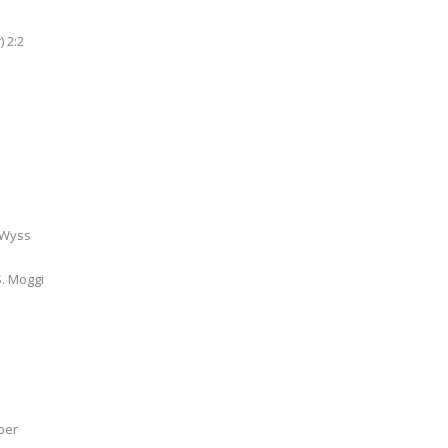
) 2:2
 Wyss
S. Moggi
ber