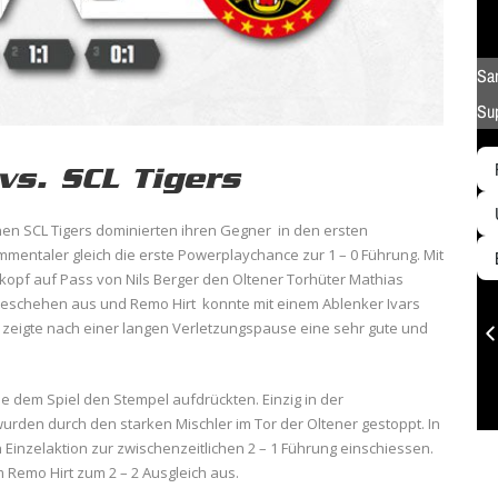
vs. SCL Tigers
n SCL Tigers dominierten ihren Gegner in den ersten
Emmentaler gleich die erste Powerplaychance zur 1 – 0 Führung. Mit
f auf Pass von Nils Berger den Oltener Torhüter Mathias
 Geschehen aus und Remo Hirt konnte mit einem Ablenker Ivars
 zeigte nach einer langen Verletzungspause eine sehr gute und
che dem Spiel den Stempel aufdrückten. Einzig in der
den durch den starken Mischler im Tor der Oltener gestoppt. In
 Einzelaktion zur zwischenzeitlichen 2 – 1 Führung einschiessen.
Remo Hirt zum 2 – 2 Ausgleich aus.