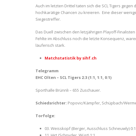
Auch im letzten Drittel taten sich die SCL Tigers geg
hochkarätige Chancen zu kreieren. Eine dieser wenig
Siegestreffer.
Das Duell zwischen den letzjährigen Playoff-Finaliste
Fehlte im Abschluss noch die letzte Konsequenz, war
läuferisch stark.
Matchstatistik by sihf.ch
Telegramm
EHC Olten – SCL Tigers 2:3 (1:1, 1:1, 0:1)
Sporthalle Brünnli – 655 Zuschauer.
Schiedsrichter:
Popovic/Kämpfer, Schüpbach/Werme
Torfolge:
03. Weisskopf (Berger, Ausschluss Schneuwly) 0:1
11. Hirt (Schnyder, Wüst) 1:1