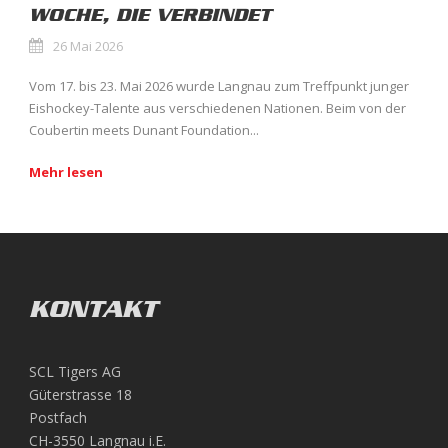
WOCHE, DIE VERBINDET
26 Mai 2026
Vom 17. bis 23. Mai 2026 wurde Langnau zum Treffpunkt junger
Eishockey-Talente aus verschiedenen Nationen. Beim von der
Coubertin meets Dunant Foundation...
Mehr lesen
KONTAKT
SCL Tigers AG
Güterstrasse 18
Postfach
CH-3550 Langnau i.E.