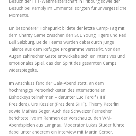
Besuch der IIHF-Weltmeisterschaft in Fribourg sowie der
Besuch bei Kambly im Emmental sorgten für unvergessliche
Momente.
Ein besonderer Höhepunkt bildete der letzte Camp-Tag mit
dem Charity Game zwischen den SCL Young Tigers und Red
Bull Salzburg. Beide Teams wurden dabei durch junge
Talente aus dem Refugee Programme verstärkt. Vor den
Augen zahlreicher Gäste entwickelte sich ein intensives und
emotionales Spiel, das den Spirit des gesamten Camps
widerspiegelte.
Im Anschluss fand der Gala-Abend statt, an dem
hochrangige Persönlichkeiten des internationalen
Eishockeys teilnahmen – darunter Luc Tardif (IIHF
President), Urs Kessler (Präsident SIHF), Thierry Paterlini
sowie Mathias Seger. Auch das Schweizer Fernsehen
berichtete live im Rahmen der Vorschau zu den WM-
Abendspielen aus Langnau. Moderator Lukas Studer führte
dabei unter anderem ein Interview mit Martin Gerber.