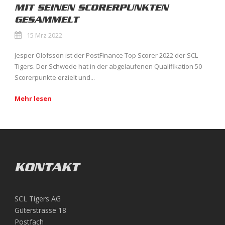
MIT SEINEN SCORERPUNKTEN
GESAMMELT
15 Mrz 2022
Jesper Olofsson ist der PostFinance Top Scorer 2022 der SCL
Tigers. Der Schwede hat in der abgelaufenen Qualifikation 50
Scorerpunkte erzielt und...
Mehr lesen
KONTAKT
SCL Tigers AG
Güterstrasse 18
Postfach