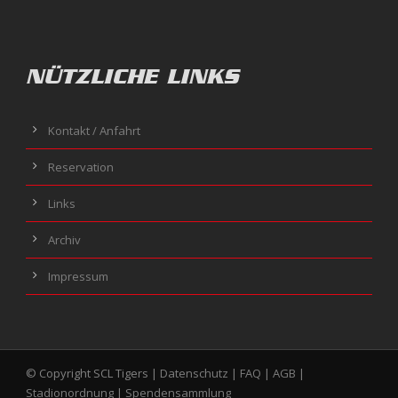
NÜTZLICHE LINKS
Kontakt / Anfahrt
Reservation
Links
Archiv
Impressum
© Copyright SCL Tigers |
Datenschutz
|
FAQ
|
AGB
|
Stadionordnung
|
Spendensammlung