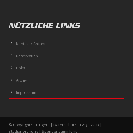
NÜTZLICHE LINKS
Kontakt / Anfahrt
Reservation
Links
Archiv
Impressum
© Copyright SCL Tigers |
Datenschutz
|
FAQ
|
AGB
|
Stadionordnung
|
Spendensammlung