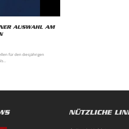
ERNER AUSWAHL AM
N
ellen für den diesjährigen
s...
WS
NÜTZLICHE LIN