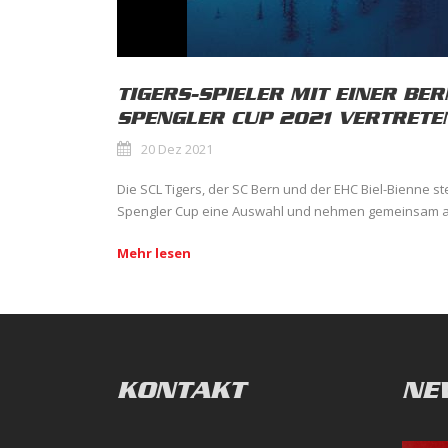
TIGERS-SPIELER MIT EINER B
SPENGLER CUP 2021 VERTRETE
20 Dez 2021
Die SCL Tigers, der SC Bern und der EHC Biel-Bienne st
Spengler Cup eine Auswahl und nehmen gemeinsam al
Mehr lesen
KONTAKT
NE