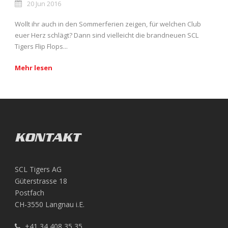
20 Jun 2016
Wollt ihr auch in den Sommerferien zeigen, für welchen Club
euer Herz schlägt? Dann sind vielleicht die brandneuen SCL
Tigers Flip Flops...
Mehr lesen
KONTAKT
SCL Tigers AG
Güterstrasse 18
Postfach
CH-3550 Langnau i.E.
+41 34 408 35 35