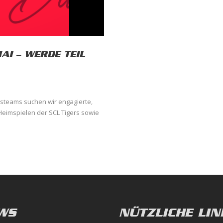
I – WERDE TEIL
steams suchen wir engagierte,
Heimspielen der SCL Tigers sowie
WS
NÜTZLICHE LIN