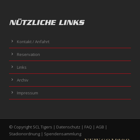
NÜTZLICHE LINKS
Kontakt / Anfahrt
Reservation
Links
Archiv
Impressum
© Copyright SCL Tigers |
Datenschutz
|
FAQ
|
AGB
|
Stadionordnung
|
Spendensammlung