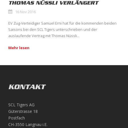
THOMAS NÜSSLI VERLÄNGERT
16 Nov 2016
EV Zug-Verteidiger Samuel Erni hat für die kommenden beiden
Saisons bei den SCL Tigers unterschrieben und der
auslaufende Vertrag mit Thomas Nüssli...
Mehr lesen
KONTAKT
SCL Tigers AG
Güterstrasse 18
Postfach
CH-3550 Langnau i.E.