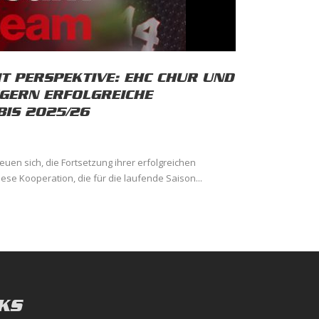
T PERSPEKTIVE: EHC CHUR UND
NGERN ERFOLGREICHE
IS 2025/26
euen sich, die Fortsetzung ihrer erfolgreichen
se Kooperation, die für die laufende Saison...
KS