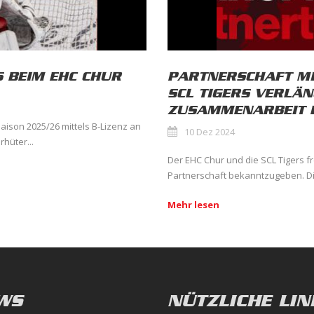
 BEIM EHC CHUR
PARTNERSCHAFT MI
SCL TIGERS VERLÄ
ZUSAMMENARBEIT B
ison 2025/26 mittels B-Lizenz an
10 Dez 2024
hüter...
Der EHC Chur und die SCL Tigers fr
Partnerschaft bekanntzugeben. Die
Mehr lesen
WS
NÜTZLICHE LIN