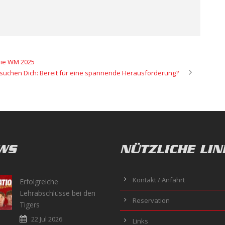
die WM 2025
 suchen Dich: Bereit für eine spannende Herausforderung?
WS
NÜTZLICHE LIN
Kontakt / Anfahrt
Erfolgreiche
Lehrabschlüsse bei den
Reservation
Tigers
22 Jul 2026
Links