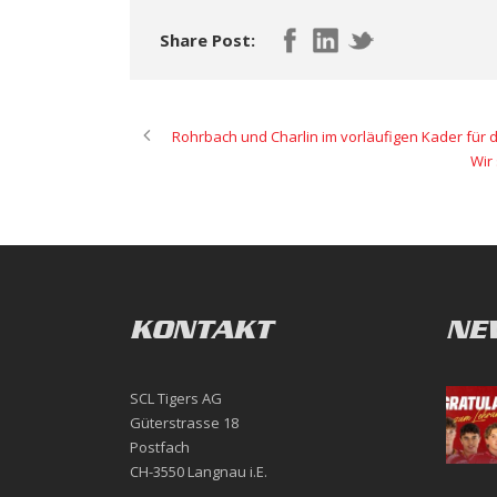
Share Post:
Rohrbach und Charlin im vorläufigen Kader für 
Wir
KONTAKT
NE
SCL Tigers AG
Güterstrasse 18
Postfach
CH-3550 Langnau i.E.