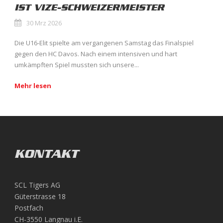
IST VIZE-SCHWEIZERMEISTER
30 Mrz 2026
Die U16-Elit spielte am vergangenen Samstag das Finalspiel
gegen den HC Davos. Nach einem intensiven und hart
umkämpften Spiel mussten sich unsere...
Mehr lesen
KONTAKT
SCL Tigers AG
Güterstrasse 18
Postfach
CH-3550 Langnau i.E.