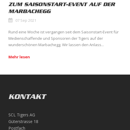
ZUM SAISONSTART-EVENT AUF DER
MARBACHEGG
07 Sep 2021
Rund eine Woche ist vergangen seit dem Saisonstart-Event für
Medienschaffende und Sponsoren der Tigers auf der
wunderschönen Marbachegg. Wir lassen den Anlass...
Mehr lesen
KONTAKT
SCL Tigers AG
Güterstrasse 18
Postfach