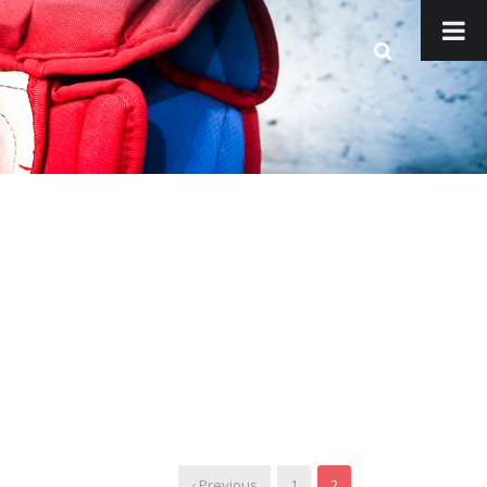
‹ Previous
1
2