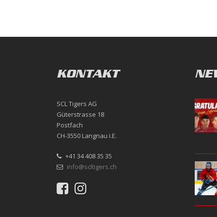
KONTAKT
NE
SCL Tigers AG
Güterstrasse 18
Postfach
CH-3550 Langnau i.E.
+41 34 408 35 35
info@scltigers.ch