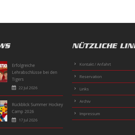
WS
NÜTZLICHE LIN
Kontakt / Anfahrt
Erfolgreiche
Lehrabschlüsse bei den
Reservation
Tigers
22 Jul 2026
Links
Archiv
Rückblick Summer Hockey
Camp 2026
Impressum
17 Jul 2026