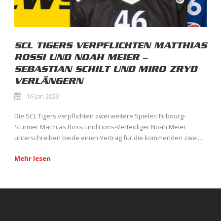
SCL TIGERS VERPFLICHTEN MATTHIAS
ROSSI UND NOAH MEIER –
SEBASTIAN SCHILT UND MIRO ZRYD
VERLÄNGERN
16 Jan 2023
Die SCL Tigers verpflichten zwei weitere Spieler: Fribourg-
Stürmer Matthias Rossi und Lions-Verteidiger Noah Meier
unterschreiben beide einen Vertrag für die kommenden zwei...
Mehr lesen