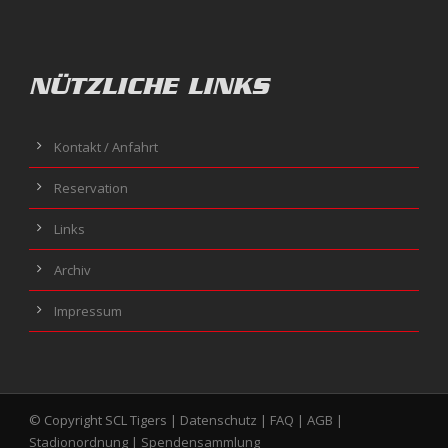
NÜTZLICHE LINKS
Kontakt / Anfahrt
Reservation
Links
Archiv
Impressum
© Copyright SCL Tigers |
Datenschutz
|
FAQ
|
AGB
|
Stadionordnung
|
Spendensammlung