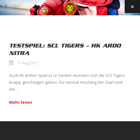
TESTSPIEL: SCL TIGERS – HK ARDO
NITRA
11 Aug 2017
Auch im dritten Spiel in Le Sentier mussten sich die SCL Tigers
knapp geschlagen geben. Für einmal misslang der Start und
die...
Mehr lesen