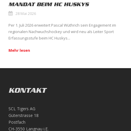
MANDAT BEIM HC HUSKYS
28 Mai 2026
Per 1. Juli 2026 erweitert Pascal Wüthrich sein Engagement im
regionalen Nachwuchshockey und wird neu als Leiter Sport
Erfassungsstufe beim HC Huskys...
Mehr lesen
KONTAKT
SCL Tigers AG
Güterstrasse 18
Postfach
CH-3550 Langnau i.E.