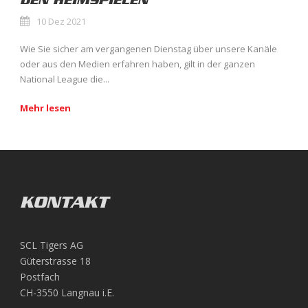
DEN HEIMSPIELEN
10 Dez 2021
Wie Sie sicher am vergangenen Dienstag über unsere Kanäle
oder aus den Medien erfahren haben, gilt in der ganzen
National League die...
Mehr lesen
KONTAKT
SCL Tigers AG
Güterstrasse 18
Postfach
CH-3550 Langnau i.E.