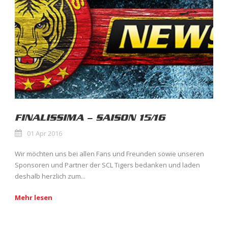
FINALISSIMA – SAISON 15/16
01 Apr 2016
Wir möchten uns bei allen Fans und Freunden sowie unseren
Sponsoren und Partner der SCL Tigers bedanken und laden
deshalb herzlich zum...
Mehr lesen