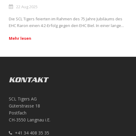
22 Aug 2025
Die SCL Tigers feierten im Rahmen des 75 Jahre Jubiläums des
EHC Raron einen 4:2-Erfolg gegen den EHC Biel. In einer lange...
Mehr lesen
KONTAKT
SCL Tigers AG
Güterstrasse 18
Postfach
CH-3550 Langnau i.E.
+41 34 408 35 35