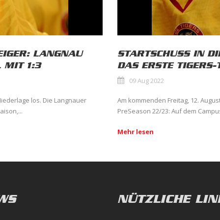
EIGER: LANGNAU
STARTSCHUSS IN DI
 MIT 1:3
DAS ERSTE TIGERS
09 Aug 2022
Niederlage los. Die Langnauer
Am kommenden Freitag, 12. August, 
ison,...
PreSeason 22/23: Auf dem Campus
Mehr lesen
WS
NÜTZLICHE LIN