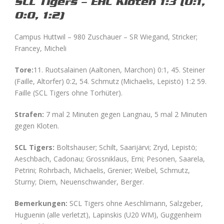
SCL Tigers – EHC Kloten 1:3 (0:1,
0:0, 1:2)
Campus Huttwil – 980 Zuschauer – SR Wiegand, Stricker;
Francey, Micheli
Tore:
11. Ruotsalainen (Aaltonen, Marchon) 0:1, 45. Steiner
(Faille, Altorfer) 0:2, 54. Schmutz (Michaelis, Lepistö) 1:2 59.
Faille (SCL Tigers ohne Torhüter).
Strafen:
7 mal 2 Minuten gegen Langnau, 5 mal 2 Minuten
gegen Kloten.
SCL Tigers:
Boltshauser; Schilt, Saarijärvi; Zryd, Lepistö;
Aeschbach, Cadonau; Grossniklaus, Erni; Pesonen, Saarela,
Petrini; Rohrbach, Michaelis, Grenier; Weibel, Schmutz,
Sturny; Diem, Neuenschwander, Berger.
Bemerkungen:
SCL Tigers ohne Aeschlimann, Salzgeber,
Huguenin (alle verletzt), Lapinskis (U20 WM), Guggenheim