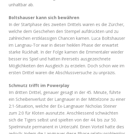
unhaltbar ab.
Boltshauser kann sich bewähren
In der Startphase des zweiten Drittels waren es die Zürcher,
welche dem Geschehen den Stempel aufdrückten und zu
zahlreichen erstklassigen Chancen kamen. Luca Boltshauser
im Langnau-Tor war in dieser heiklen Phase der erwartet
starke Rückhalt. In der Folge kamen die Emmentaler wieder
besser ins Spiel und hatten ihrerseits ausgezeichnete
Möglichkeiten den Ausgleich zu erzielen. Doch schon wie im
ersten Drittel waren die Abschlussversuche zu unpräzis.
Schmutz trifft im Powerplay
Im dritten Drittel, genauer gesagt in der 45. Minute, führte
ein Scheibenverlust der Langnauer in der Mittelzone zu einer
2:1-Situation, welche der Ex-Langnauer Nicholas Steiner
zum 2:0 für Kloten ausnutzte. Anschliessend schwächten
sich die Tigers selbst und spielten von der 44. bis zur 50.
Spielminute permanent in Unterzahl. Einen Vorteil hatte dies
jedoch: Indem die Langnauer diese Phase relativ problemlos