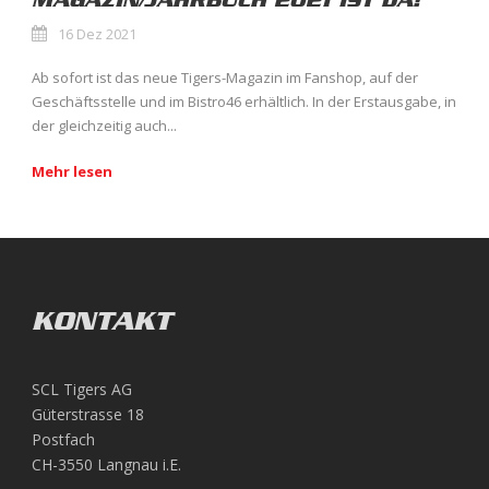
MAGAZIN/JAHRBUCH 2021 IST DA!
16 Dez 2021
Ab sofort ist das neue Tigers-Magazin im Fanshop, auf der
Geschäftsstelle und im Bistro46 erhältlich. In der Erstausgabe, in
der gleichzeitig auch...
Mehr lesen
KONTAKT
SCL Tigers AG
Güterstrasse 18
Postfach
CH-3550 Langnau i.E.