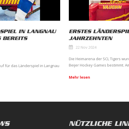
SPIEL IN LANGNAU
ERSTES LÄNDERSPIE
 BEREITS
JAHRZEHNTEN
22 Nov 2024
Die Heimarena der SCL Tigers wur
Beijer Hockey Games bestimmt. Am 
auf für das Länderspiel in Langnau
Mehr lesen
WS
NÜTZLICHE LIN