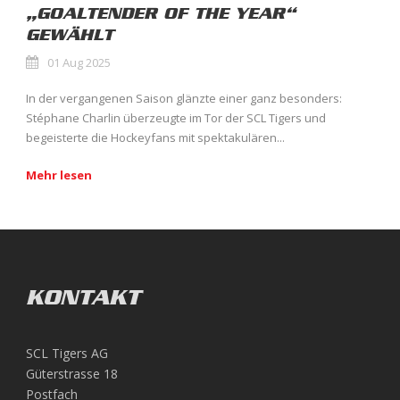
„GOALTENDER OF THE YEAR“
GEWÄHLT
01 Aug 2025
In der vergangenen Saison glänzte einer ganz besonders:
Stéphane Charlin überzeugte im Tor der SCL Tigers und
begeisterte die Hockeyfans mit spektakulären...
Mehr lesen
KONTAKT
SCL Tigers AG
Güterstrasse 18
Postfach