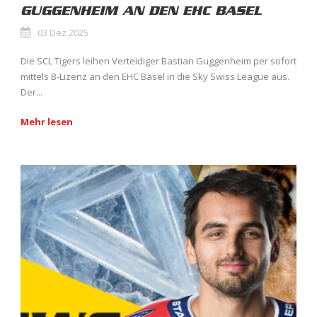
GUGGENHEIM AN DEN EHC BASEL
03 Dez 2025
Die SCL Tigers leihen Verteidiger Bastian Guggenheim per sofort
mittels B-Lizenz an den EHC Basel in die Sky Swiss League aus.
Der...
Mehr lesen