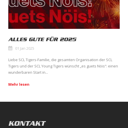
ALLES GUTE FÜR 2025
01 Jan 2025
Liebe SCL Tigers-Familie, die gesamten Organisation der SCL
Tigers und der SCL Young Tigers wünscht „es guets Nöis“: einen
wunderbaren Start in...
Mehr lesen
KONTAKT