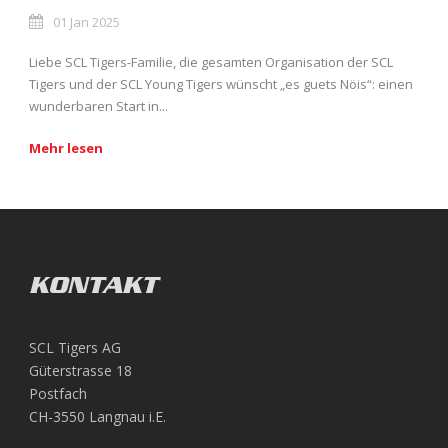
01 Jan 2025
Liebe SCL Tigers-Familie, die gesamten Organisation der SCL
Tigers und der SCL Young Tigers wünscht „es guets Nöis“: einen
wunderbaren Start in...
Mehr lesen
KONTAKT
SCL Tigers AG
Güterstrasse 18
Postfach
CH-3550 Langnau i.E.