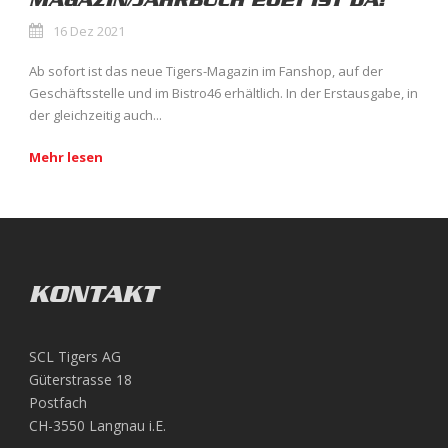
MAGAZIN/JAHRBUCH 2021 IST DA!
16 Dez 2021
Ab sofort ist das neue Tigers-Magazin im Fanshop, auf der
Geschäftsstelle und im Bistro46 erhältlich. In der Erstausgabe, in
der gleichzeitig auch...
Mehr lesen
KONTAKT
SCL Tigers AG
Güterstrasse 18
Postfach
CH-3550 Langnau i.E.