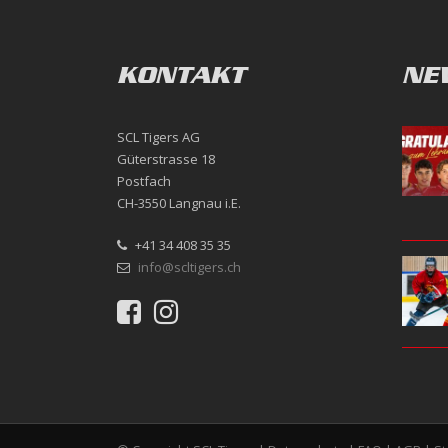
KONTAKT
NE
SCL Tigers AG
Güterstrasse 18
Postfach
CH-3550 Langnau i.E.
+41 34 408 35 35
info@scltigers.ch