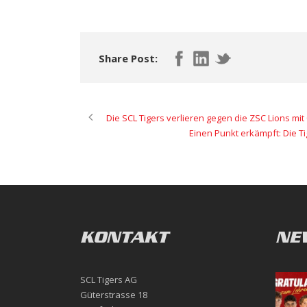
Share Post:
Die SCL Tigers verlieren gegen die ZSC Lions mit 
Einen Punkt erkämpft: Die T
KONTAKT
NE
SCL Tigers AG
Güterstrasse 18