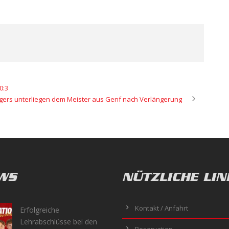
0:3
igers unterliegen dem Meister aus Genf nach Verlängerung
WS
NÜTZLICHE LIN
Kontakt / Anfahrt
Erfolgreiche
Lehrabschlüsse bei den
Reservation