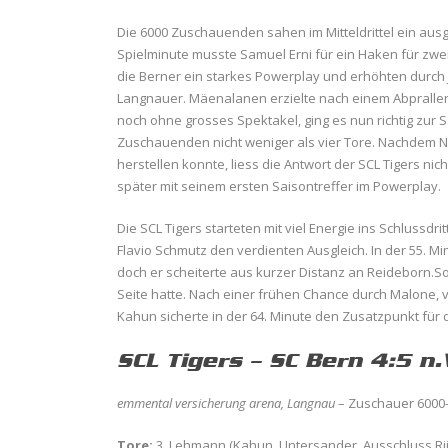
Die 6000 Zuschauenden sahen im Mitteldrittel ein ausge
Spielminute musste Samuel Erni für ein Haken für zwei 
die Berner ein starkes Powerplay und erhöhten durch J
Langnauer. Mäenalanen erzielte nach einem Abpraller 
noch ohne grosses Spektakel, ging es nun richtig zur 
Zuschauenden nicht weniger als vier Tore. Nachdem N
herstellen konnte, liess die Antwort der SCL Tigers nich
später mit seinem ersten Saisontreffer im Powerplay.
Die SCL Tigers starteten mit viel Energie ins Schlussdr
Flavio Schmutz den verdienten Ausgleich. In der 55. M
doch er scheiterte aus kurzer Distanz an Reideborn.So
Seite hatte. Nach einer frühen Chance durch Malone,
Kahun sicherte in der 64. Minute den Zusatzpunkt für 
SCL Tigers – SC Bern 4:5 n.V.
emmental versicherung arena, Langnau
– Zuschauer 6000-
Tore:
3. Lehmann (Kahun, Untersander, Ausschluss Riikol