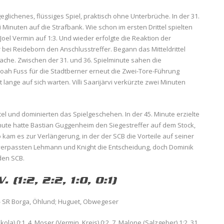
glichenes, flüssiges Spiel, praktisch ohne Unterbrüche. In der 31.
Minuten auf die Strafbank. Wie schon im ersten Drittel spielten
oel Vermin auf 1:3. Und wieder erfolgte die Reaktion der
bei Reideborn den Anschlusstreffer. Begann das Mitteldrittel
Sache. Zwischen der 31. und 36. Spielminute sahen die
oah Fuss für die Stadtberner erneut die Zwei-Tore-Führung
t lange auf sich warten. Villi Saarijärvi verkürzte zwei Minuten
ittel und dominierten das Spielgeschehen. In der 45. Minute erzielte
inute hatte Bastian Guggenheim den Siegestreffer auf dem Stock,
 kam es zur Verlängerung, in der der SCB die Vorteile auf seiner
 verpassten Lehmann und Knight die Entscheidung, doch Dominik
den SCB.
 (1:2, 2:2, 1:0, 0:1)
 SR Borga, Öhlund; Huguet, Obwegeser
a) 0:1, 4. Moser (Vermin, Kreis) 0:2, 7. Malone (Salzgeber) 1:2, 31.