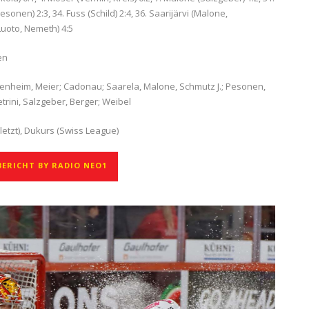
onen) 2:3, 34. Fuss (Schild) 2:4, 36. Saarijärvi (Malone,
Luoto, Nemeth) 4:5
en
Guggenheim, Meier; Cadonau; Saarela, Malone, Schmutz J.; Pesonen,
rini, Salzgeber, Berger; Weibel
rletzt), Dukurs (Swiss League)
ERICHT BY RADIO NEO1