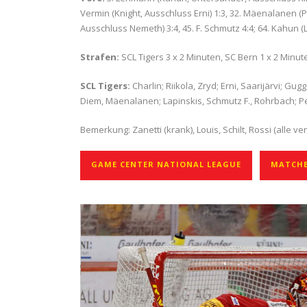
Vermin (Knight, Ausschluss Erni) 1:3, 32. Mäenalanen (Pes
Ausschluss Nemeth) 3:4, 45. F. Schmutz 4:4; 64. Kahun (
Strafen:
SCL Tigers 3 x 2 Minuten, SC Bern 1 x 2 Minut
SCL Tigers:
Charlin; Riikola, Zryd; Erni, Saarijärvi; 
Diem, Mäenalanen; Lapinskis, Schmutz F., Rohrbach; Pet
Bemerkung: Zanetti (krank), Louis, Schilt, Rossi (alle ve
GAME CENTER NATIONAL LEAGUE
MATCHB