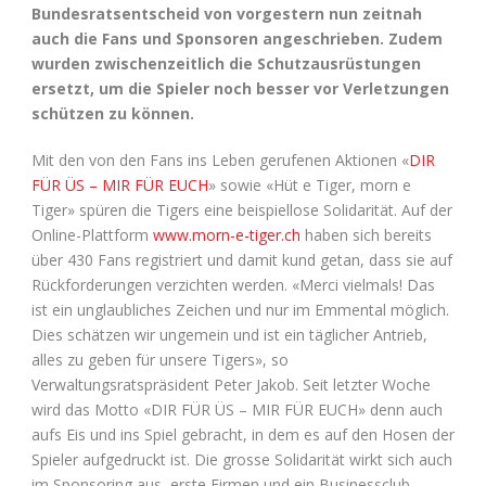
Bundesratsentscheid von vorgestern nun zeitnah
auch die Fans und Sponsoren angeschrieben. Zudem
wurden zwischenzeitlich die Schutzausrüstungen
ersetzt, um die Spieler noch besser vor Verletzungen
schützen zu können.
Mit den von den Fans ins Leben gerufenen Aktionen «
DIR
FÜR ÜS – MIR FÜR EUCH
» sowie «Hüt e Tiger, morn e
Tiger» spüren die Tigers eine beispiellose Solidarität. Auf der
Online-Plattform
www.morn-e-tiger.ch
haben sich bereits
über 430 Fans registriert und damit kund getan, dass sie auf
Rückforderungen verzichten werden. «Merci vielmals! Das
ist ein unglaubliches Zeichen und nur im Emmental möglich.
Dies schätzen wir ungemein und ist ein täglicher Antrieb,
alles zu geben für unsere Tigers», so
Verwaltungsratspräsident Peter Jakob. Seit letzter Woche
wird das Motto «DIR FÜR ÜS – MIR FÜR EUCH» denn auch
aufs Eis und ins Spiel gebracht, in dem es auf den Hosen der
Spieler aufgedruckt ist. Die grosse Solidarität wirkt sich auch
im Sponsoring aus, erste Firmen und ein Businessclub