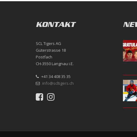
KONTAKT
NE
SCL Tigers AG
Güterstrasse 18
Postfach
CH-3550 Langnau i.E.
+41 34 408 35 35
info@scltigers.ch