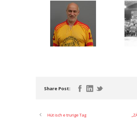
Share Post:
Hüt isch e trurige Tag
„Z