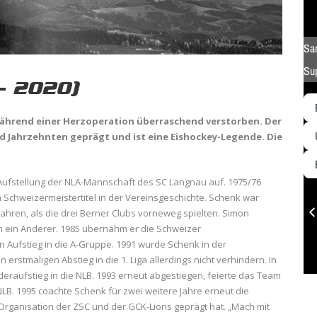
– 2020)
 während einer Herzoperation überraschend verstorben. Der
 Jahrzehnten geprägt und ist eine Eishockey-Legende. Die
Aufstellung der NLA-Mannschaft des SC Langnau auf. 1975/76
 Schweizermeistertitel in der Vereinsgeschichte. Schenk war
Jahren, als die drei Berner Clubs vorneweg spielten. Simon
 ein Anderer. 1985 übernahm er die Schweizer
n Aufstieg in die A-Gruppe. 1991 wurde Schenk in der
rstmaligen Abstieg in die 1. Liga allerdings nicht verhindern. In
eraufstieg in die NLB. 1993 erneut abgestiegen, feierte das Team
LB. 1995 coachte Schenk für zwei weitere Jahre erneut die
Organisation der ZSC und der GCK-Lions geprägt hat. „Mach mit