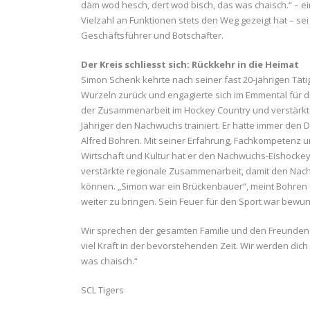
däm wod hesch, dert wod bisch, das was chaisch.“ – 
Vielzahl an Funktionen stets den Weg gezeigt hat – sei 
Geschäftsführer und Botschafter.
Der Kreis schliesst sich: Rückkehr in die Heimat
Simon Schenk kehrte nach seiner fast 20-jährigen Täti
Wurzeln zurück und engagierte sich im Emmental für d
der Zusammenarbeit im Hockey Country und verstärkte 
Jähriger den Nachwuchs trainiert. Er hatte immer den 
Alfred Bohren. Mit seiner Erfahrung, Fachkompetenz un
Wirtschaft und Kultur hat er den Nachwuchs-Eishockeys
verstärkte regionale Zusammenarbeit, damit den Nac
können. „Simon war ein Brückenbauer“, meint Bohren u
weiter zu bringen. Sein Feuer für den Sport war bewun
Wir sprechen der gesamten Familie und den Freunden 
viel Kraft in der bevorstehenden Zeit. Wir werden dic
was chaisch.“
SCL Tigers