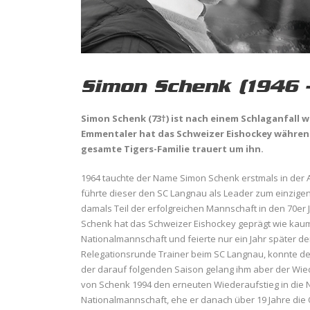
Simon Schenk (1946 
Simon Schenk (73†) ist nach einem Schlaganfall
Emmentaler hat das Schweizer Eishockey während
gesamte Tigers-Familie trauert um ihn.
1964 tauchte der Name Simon Schenk erstmals in der 
führte dieser den SC Langnau als Leader zum einzigen
damals Teil der erfolgreichen Mannschaft in den 70er 
Schenk hat das Schweizer Eishockey geprägt wie kaum
Nationalmannschaft und feierte nur ein Jahr später de
Relegationsrunde Trainer beim SC Langnau, konnte den e
der darauf folgenden Saison gelang ihm aber der Wied
von Schenk 1994 den erneuten Wiederaufstieg in die N
Nationalmannschaft, ehe er danach über 19 Jahre die 