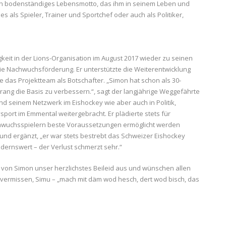
ein bodenständiges Lebensmotto, das ihm in seinem Leben und
es als Spieler, Trainer und Sportchef oder auch als Politiker,
gkeit in der Lions-Organisation im August 2017 wieder zu seinen
ie Nachwuchsförderung. Er unterstützte die Weiterentwicklung
das Projektteam als Botschafter. „Simon hat schon als 30-
Drang die Basis zu verbessern.“, sagt der langjährige Weggefährte
d seinem Netzwerk im Eishockey wie aber auch in Politik,
port im Emmental weitergebracht. Er plädierte stets für
hwuchsspielern beste Voraussetzungen ermöglicht werden
nd ergänzt, „er war stets bestrebt das Schweizer Eishockey
dernswert – der Verlust schmerzt sehr.“
von Simon unser herzlichstes Beileid aus und wünschen allen
h vermissen, Simu – „mach mit däm wod hesch, dert wod bisch, das